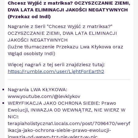
Chcesz Wyjść z matriksa? OCZYSZCZANIE ZIEMI,
DWA LATA ELIMINACJI JAKOŚCI NEGATYWNYCH
(Przekaz od Indi)
Nagranie z Serii "Chcesz Wyjść z matriksa?"
OCZYSZCZANIE ZIEMI, DWA LATA ELIMINACJI
JAKOŚCI NEGATYWNYCH
(luźne tłumaczenie Przekazu Lwa Kłykowa oraz
Wgląd osobisty Indi)
Więcej nagrań z tej serii znajdziesz tutaj:
https://rumble.com/user/LightForEarth2
Nagrania LWA KŁYKOWA:
www.youtube.com/@levklykov
WERYFIKACJA JAKO OCHRONA SIEBIE: Prawo
Ewolucji, INWAZJA OD WEWNĄTRZ, NIE WIERZ W
NIC!:
terapiaholistyczna1.locals.com/post/7096470/weryf
ikacja-jako-ochrona-siebie-prawo-ewolucji-
inwazja-od-wewn-trz-nie-wierz-w-nic