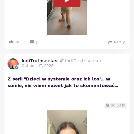
14
Reply
1
IndiTruthseeker
@IndiTruthseeker
October 17, 2025
Z serii "Dzieci w systemie oraz ich los"... w
sumie, nie wiem nawet jak to skomentować...
00:03:10