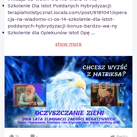
Szkolenie Dla Istot Poddanych Hybrydyzacji:
terapiaholistyczna1.locals.com/post/6181041/opera
cja-na-wiadomo-ci-os-14-szkolenie-dla-istot-
poddanych-hybrydyzacji-bonus-bardzo-wa-ny
Szkolenie dla Opiekunów Istot Opę
...
show more
15
Reply