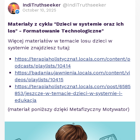
IndiTruthseeker
@IndiTruthseeker
October 10, 2025
Materiały z cyklu "Dzieci w systemie oraz ich
los" - Formatowanie Technologiczne"
Więcej materiałów w temacie losu dzieci w
systemie znajdziesz tutaj:
https://terapiaholistyczna1.locals.com/content/p
odcasts/playlists/10414
https://badaniaujawnienia.locals.com/content/vi
deos/playlists/10415
https://terapiaholistyczna1.locals.com/post/6585
853/jeszcze-w-temacie-dzieci-w-systemie-i-
edukacja
(materiał poniższy dzięki Metafizyczny Motywator)