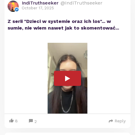
IndiTruthseeker
@IndiTruthseeker
October 17, 2025
Z serii "Dzieci w systemie oraz ich los"... w
sumie, nie wiem nawet jak to skomentować...
8
Reply
2