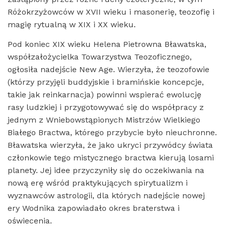
Różokrzyżowców w XVII wieku i masonerię, teozofię i
magię rytualną w XIX i XX wieku.
Pod koniec XIX wieku Helena Pietrowna Bławatska,
współzałożycielka Towarzystwa Teozoficznego,
ogłosiła nadejście New Age. Wierzyła, że ​​teozofowie
(którzy przyjęli buddyjskie i bramińskie koncepcje,
takie jak reinkarnacja) powinni wspierać ewolucję
rasy ludzkiej i przygotowywać się do współpracy z
jednym z Wniebowstąpionych Mistrzów Wielkiego
Białego Bractwa, którego przybycie było nieuchronne.
Bławatska wierzyła, że ​​jako ukryci przywódcy świata
członkowie tego mistycznego bractwa kierują losami
planety. Jej idee przyczyniły się do oczekiwania na
nową erę wśród praktykujących spirytualizm i
wyznawców astrologii, dla których nadejście nowej
ery Wodnika zapowiadało okres braterstwa i
oświecenia.