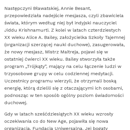
Następczyni Bławatskiej, Annie Besant,
przepowiedziała nadejście mesjasza, czyli zbawiciela
świata, którym według niej był indyjski nauczyciel
Jiddu Krishnamurti. Z kolei w latach czterdziestych
XX wieku Alice A. Bailey, założycielka Szkoły Tajemnej
(organizacji szerzącej nauki duchowe), zasugerowała,
że ​​nowy mesjasz, Mistrz Maitreja, pojawi się w
ostatniej ćwierci XX wieku. Bailey stworzyła także
program „Trójkąty”, mający na celu łączenie ludzi w
trzyosobowe grupy w celu codziennej medytacji.
Uczestnicy programu wierzyli, że otrzymali boską
energię, którą dzielili się z otaczającymi ich osobami,
podnosząc w ten sposób ogólny poziom świadomości
duchowej.
Gdy w latach sześćdziesiątych XX wieku wzrosły
oczekiwania co do New Age, pojawiła się nowa
organizacja, Fundacja Uniwersalna. Jej bogaty