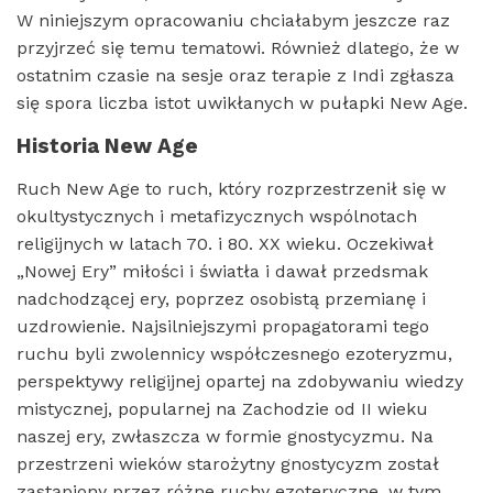
W niniejszym opracowaniu chciałabym jeszcze raz
przyjrzeć się temu tematowi. Również dlatego, że w
ostatnim czasie na sesje oraz terapie z Indi zgłasza
się spora liczba istot uwikłanych w pułapki New Age.
Historia New Age
Ruch New Age to ruch, który rozprzestrzenił się w
okultystycznych i metafizycznych wspólnotach
religijnych w latach 70. i 80. XX wieku. Oczekiwał
„Nowej Ery” miłości i światła i dawał przedsmak
nadchodzącej ery, poprzez osobistą przemianę i
uzdrowienie. Najsilniejszymi propagatorami tego
ruchu byli zwolennicy współczesnego ezoteryzmu,
perspektywy religijnej opartej na zdobywaniu wiedzy
mistycznej, popularnej na Zachodzie od II wieku
naszej ery, zwłaszcza w formie gnostycyzmu. Na
przestrzeni wieków starożytny gnostycyzm został
zastąpiony przez różne ruchy ezoteryczne, w tym