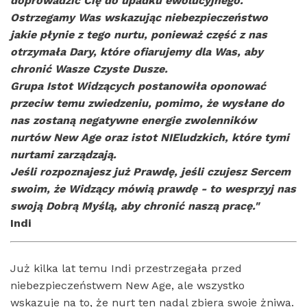
doprowadzić Cię do upadku ewolucyjnego.
Ostrzegamy Was wskazując niebezpieczeństwo
jakie płynie z tego nurtu, ponieważ część z nas
otrzymała Dary, które ofiarujemy dla Was, aby
chronić Wasze Czyste Dusze.
Grupa Istot Widzących postanowiła oponować
przeciw temu zwiedzeniu, pomimo, że wysłane do
nas zostaną negatywne energie zwolenników
nurtów New Age oraz istot NIEludzkich, które tymi
nurtami zarządzają.
Jeśli rozpoznajesz już Prawdę, jeśli czujesz Sercem
swoim, że Widzący mówią prawdę - to wesprzyj nas
swoją Dobrą Myślą, aby chronić naszą pracę."
Indi
Już kilka lat temu Indi przestrzegała przed
niebezpieczeństwem New Age, ale wszystko
wskazuje na to, że nurt ten nadal zbiera swoje żniwa.