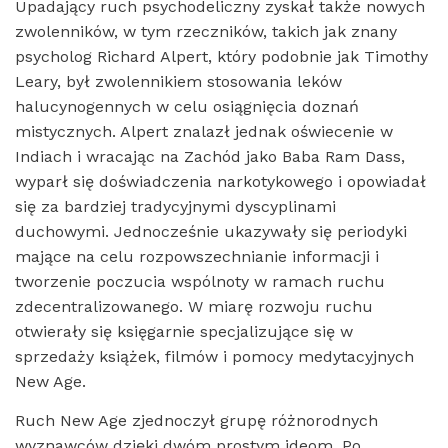
Upadający ruch psychodeliczny zyskał także nowych
zwolenników, w tym rzeczników, takich jak znany
psycholog Richard Alpert, który podobnie jak Timothy
Leary, był zwolennikiem stosowania leków
halucynogennych w celu osiągnięcia doznań
mistycznych. Alpert znalazł jednak oświecenie w
Indiach i wracając na Zachód jako Baba Ram Dass,
wyparł się doświadczenia narkotykowego i opowiadał
się za bardziej tradycyjnymi dyscyplinami
duchowymi. Jednocześnie ukazywały się periodyki
mające na celu rozpowszechnianie informacji i
tworzenie poczucia wspólnoty w ramach ruchu
zdecentralizowanego. W miarę rozwoju ruchu
otwierały się księgarnie specjalizujące się w
sprzedaży książek, filmów i pomocy medytacyjnych
New Age.
Ruch New Age zjednoczył grupę różnorodnych
wyznawców dzięki dwóm prostym ideom. Po