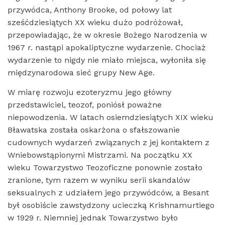
przywódca, Anthony Brooke, od połowy lat
sześćdziesiątych XX wieku dużo podróżował,
przepowiadając, że w okresie Bożego Narodzenia w
1967 r. nastąpi apokaliptyczne wydarzenie. Chociaż
wydarzenie to nigdy nie miało miejsca, wyłoniła się
międzynarodowa sieć grupy New Age.
W miarę rozwoju ezoteryzmu jego główny
przedstawiciel, teozof, poniósł poważne
niepowodzenia. W latach osiemdziesiątych XIX wieku
Bławatska została oskarżona o sfałszowanie
cudownych wydarzeń związanych z jej kontaktem z
Wniebowstąpionymi Mistrzami. Na początku XX
wieku Towarzystwo Teozoficzne ponownie zostało
zranione, tym razem w wyniku serii skandalów
seksualnych z udziałem jego przywódców, a Besant
był osobiście zawstydzony ucieczką Krishnamurtiego
w 1929 r. Niemniej jednak Towarzystwo było