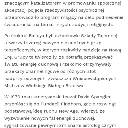
znaczącym katalizatorem w promowaniu społecznej
akceptacji pojęcia rzeczywistości psychicznej i
przeprowadziło program mający na celu podniesienie
świadomości na temat innych tradycji religijnych.
Po śmierci Baileya byli członkowie Szkoły Tajemnej
utworzyli szereg nowych niezależnych grup
teozoficznych, w których rozkwitły nadzieje na Nową
Erę. Grupy te twierdziły, że potrafią przekazywać
światu energię duchową i rzekomo otrzymywały
przekazy channelingowe od różnych istot
nadprzyrodzonych, zwłaszcza Wniebowstąpionych
Mistrzów Wielkiego Białego Bractwa.
W 1970 roku amerykański teozof David Spangler
przeniósł się do Fundacji Findhorn, gdzie rozwinął
podstawową ideę ruchu New Age. Wierzył, że
wyzwolenie nowych fal energii duchowej,
sygnalizowane pewnymi zmianami astrologicznymi