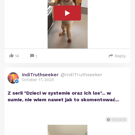
14
Reply
1
IndiTruthseeker
@IndiTruthseeker
October 17, 2025
Z serii "Dzieci w systemie oraz ich los"... w
sumie, nie wiem nawet jak to skomentować...
00:03:10