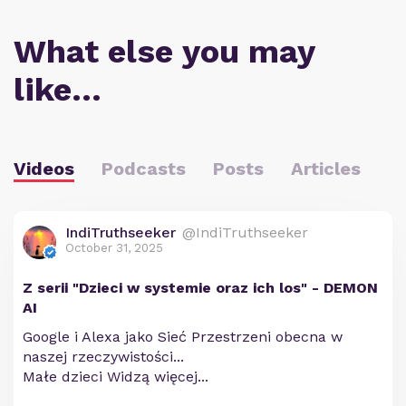
What else you may
like…
Videos
Podcasts
Posts
Articles
IndiTruthseeker
@IndiTruthseeker
October 31, 2025
Z serii "Dzieci w systemie oraz ich los" - DEMON
AI
Google i Alexa jako Sieć Przestrzeni obecna w
naszej rzeczywistości...
Małe dzieci Widzą więcej...