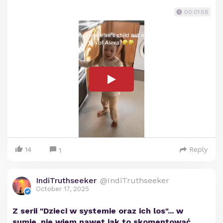
00:01:58
14
Reply
1
IndiTruthseeker
@IndiTruthseeker
October 17, 2025
Z serii "Dzieci w systemie oraz ich los"... w
sumie, nie wiem nawet jak to skomentować...