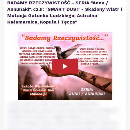
BADAMY RZECZYWISTOŚĆ - SERIA "Annu /
Annunaki", cz.II: "SMART DUST - Skażony Wiatr i
Mutacja Gatunku Ludzkiego; Astralna
Kałamarnica, Kopuła i Tęcza"
Lorem ipsum dolor sit amet, consectetur
adipiscing elit, sed do eiusmod tempor incididunt
ut labore et dolore magna aliqua. Ut enim ad
minim veniam, quis nostrud exercitation ullamco
laboris nisi ut aliquip ex ea commodo consequat.