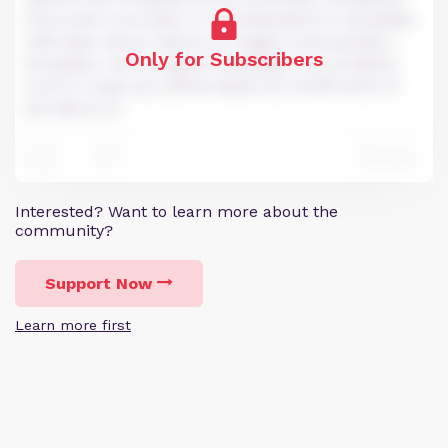
Duis aute irure dolor in reprehenderit in voluptate
velit esse cillum dolore eu fugiat nulla pariatur.
Only for Subscribers
Excepteur sint occaecat cupidatat non proident,
sunt in culpa qui officia deserunt mollit anim id
est laborum.
0
Reply
8
Interested? Want to learn more about the
community?
Support Now
Learn more first