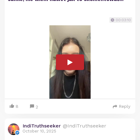
00:03:10
8
Reply
2
IndiTruthseeker
@IndiTruthseeker
October 10, 2025