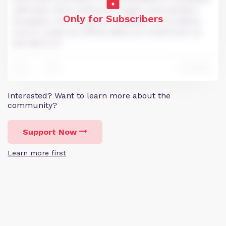
velit esse cillum dolore eu fugiat nulla pariatur.
Only for Subscribers
Excepteur sint occaecat cupidatat non proident,
sunt in culpa qui officia deserunt mollit anim id
est laborum.
1
Reply
7
Interested? Want to learn more about the
community?
Support Now
Learn more first