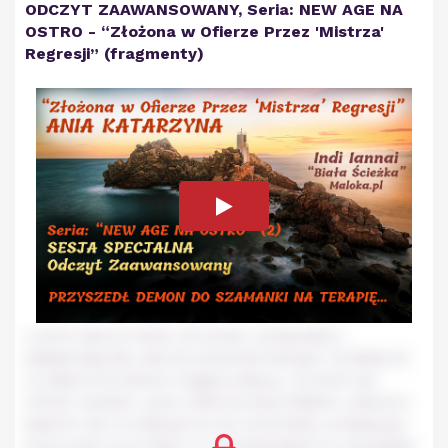
ODCZYT ZAAWANSOWANY, Seria: NEW AGE NA
OSTRO - “Złożona w Ofierze Przez 'Mistrza'
Regresji” (fragmenty)
Lorem ipsum dolor sit amet, consectetur
adipiscing elit, sed do eiusmod tempor incididunt
ut labore et dolore magna aliqua. Ut enim ad
minim veniam, quis nostrud exercitation ullamco
laboris nisi ut aliquip ex ea commodo consequat.
Duis aute irure dolor in reprehenderit in voluptate