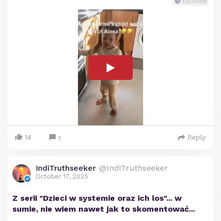
00:01:58
14
Reply
1
IndiTruthseeker
@IndiTruthseeker
October 17, 2025
Z serii "Dzieci w systemie oraz ich los"... w
sumie, nie wiem nawet jak to skomentować...