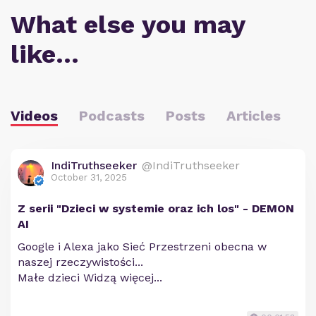
What else you may
like…
Videos
Podcasts
Posts
Articles
IndiTruthseeker
@IndiTruthseeker
October 31, 2025
Z serii "Dzieci w systemie oraz ich los" - DEMON
AI
Google i Alexa jako Sieć Przestrzeni obecna w
naszej rzeczywistości...
Małe dzieci Widzą więcej...