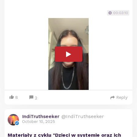
00:03:10
8
Reply
2
IndiTruthseeker
@IndiTruthseeker
October 10, 2025
Materiały z cyklu "Dzieci w systemie oraz ich