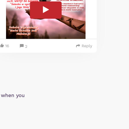
16
Reply
2
d when you