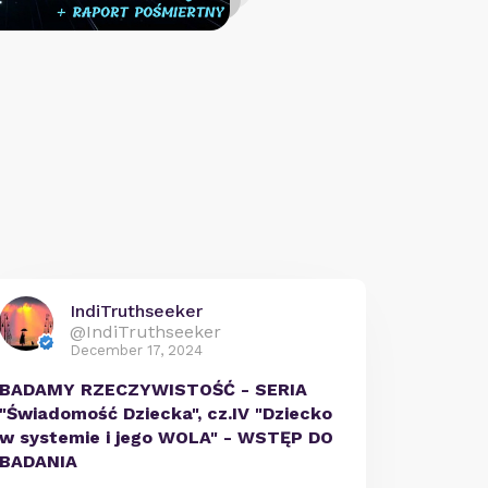
IndiTruthseeker
@IndiTruthseeker
December 17, 2024
BADAMY RZECZYWISTOŚĆ - SERIA
"Świadomość Dziecka", cz.IV "Dziecko
w systemie i jego WOLA" - WSTĘP DO
BADANIA