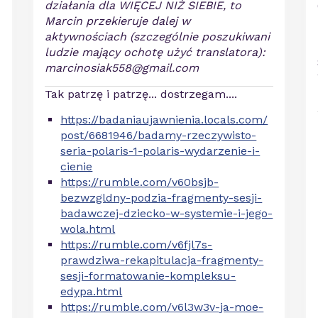
działania dla WIĘCEJ NIŻ SIEBIE, to
Marcin przekieruje dalej w
aktywnościach (szczególnie poszukiwani
ludzie mający ochotę użyć translatora):
marcinosiak558@gmail.com
Tak patrzę i patrzę... dostrzegam....
https://badaniaujawnienia.locals.com/
post/6681946/badamy-rzeczywisto-
seria-polaris-1-polaris-wydarzenie-i-
cienie
https://rumble.com/v60bsjb-
bezwzgldny-podzia-fragmenty-sesji-
badawczej-dziecko-w-systemie-i-jego-
wola.html
https://rumble.com/v6fjl7s-
prawdziwa-rekapitulacja-fragmenty-
sesji-formatowanie-kompleksu-
edypa.html
https://rumble.com/v6l3w3v-ja-moe-