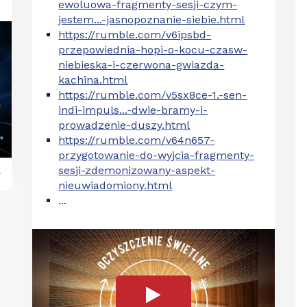
ewoluowa-fragmenty-sesji-czym-
jestem...-jasnopoznanie-siebie.html
https://rumble.com/v6ipsbd-
przepowiednia-hopi-o-kocu-czasw-
niebieska-i-czerwona-gwiazda-
kachina.html
https://rumble.com/v5sx8ce-1.-sen-
indi-impuls...-dwie-bramy-i-
prowadzenie-duszy.html
https://rumble.com/v64n657-
przygotowanie-do-wyjcia-fragmenty-
sesji-zdemonizowany-aspekt-
y
nieuwiadomiony.html
...