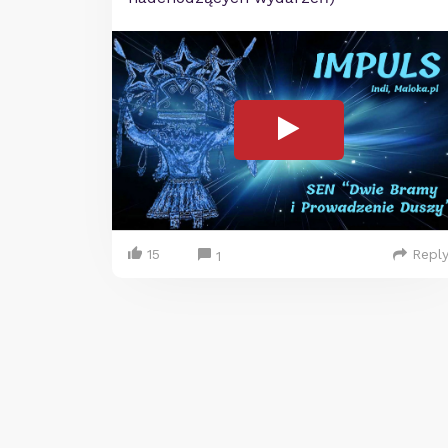
15
Repl
1