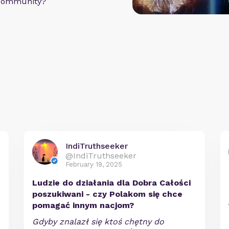
 community?
IndiTruthseeker
@IndiTruthseeker
February 19, 2025
Ludzie do działania dla Dobra Całości
poszukiwani - czy Polakom się chce
pomagać innym nacjom?
Gdyby znalazł się ktoś chętny do