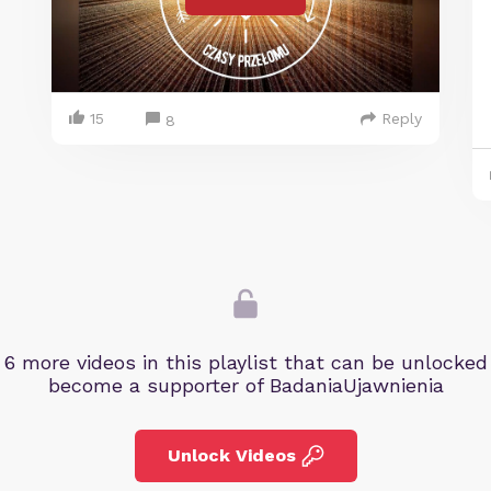
15
Reply
8
 6 more videos in this playlist that can be unlocke
become a supporter of BadaniaUjawnienia
Unlock Videos